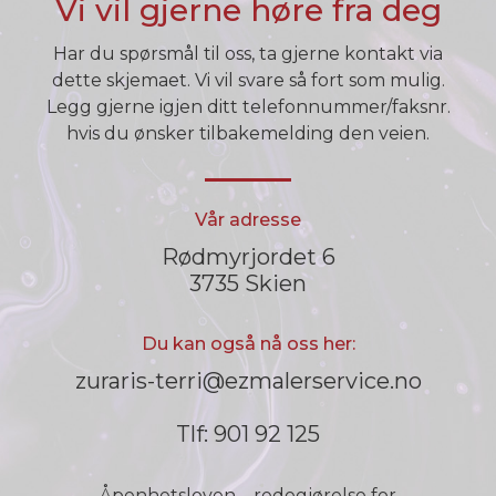
Vi vil gjerne høre fra deg
Har du spørsmål til oss, ta gjerne kontakt via
dette skjemaet. Vi vil svare så fort som mulig.
Legg gjerne igjen ditt telefonnummer/faksnr.
hvis du ønsker tilbakemelding den veien.
Vår adresse
Rødmyrjordet 6
3735 Skien
Du kan også nå oss her:
zuraris-terri@ezmalerservice.no
Tlf: 901 92 125
Åpenhetsloven – redegjørelse for